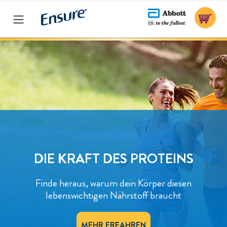
PRODUKTE
FINDE DEINE STÄRKE
FINDE DEINE STÄRKE
ENSURE® NUTRIVIGOR
ENSURE® NUTRIVIGOR
PULVER
PULVER
DIE KRAFT DES PROTEINS
Finde heraus, warum dein Körper diesen
HMB - DAS GEWISSE EXTRA
lebenswichtigen Nährstoff braucht
PROTEINE- MEHR ALS MUSKELKRAFT
MEHR ERFAHREN